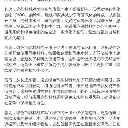
其次，这些材料对室内空气质量产生了积极影响。低挥发性有机化
合物（VOC）的涂料、地板和家具减少了有害气体的释放，从而提
升了员工的健康水平。研究表明，良好的室内环境可以降低员工患
病率，提高工作专注度和生产力。在采用环保材料的办公空间中，
通风系统和绿色植物的结合进一步净化了空气，营造出更加自然和
宜人的氛围。
再者，绿色节能材料的应用还促进了资源的循环利用。许多现代办
公楼开始使用再生材料，如回收金属和再生木材，这不仅减少了建
筑垃圾，还延长了材料的使用寿命。这种循环经济模式不仅符合环
保标准，还为企业树立了负责任的品牌形象，吸引了更多注重可持
续发展的租户和合作伙伴。
最后，从长远来看，投资绿色节能材料带来了可观的经济回报。虽
然初始成本可能较高，但通过能源节省、维护费用降低以及资产价
值提升，这些投资通常在几年内就能收回。此外，随着环保法规的
日益严格，提前采用这些材料还能避免未来的合规风险，确保企业
在竞争中保持领先地位。
总之，绿色节能材料在写字楼中的应用不仅仅是趋势，更是迈向可
持续未来的关键一步。通过提升能源效率、改善室内环境、促进资
源循环以及带来经济收益，这些创新优势正在重新定义现代办公空