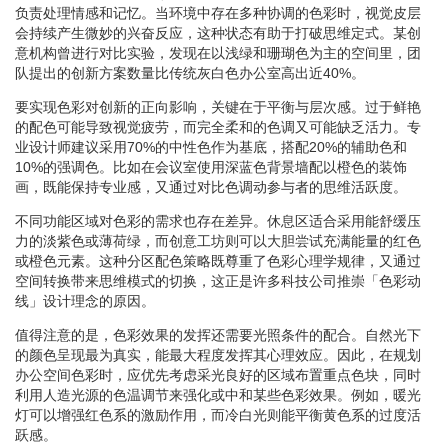
负责处理情感和记忆。当环境中存在多种协调的色彩时，视觉皮层
会持续产生微妙的兴奋反应，这种状态有助于打破思维定式。某创
意机构曾进行对比实验，发现在以浅绿和珊瑚色为主的空间里，团
队提出的创新方案数量比传统灰白色办公室高出近40%。
要实现色彩对创新的正向影响，关键在于平衡与层次感。过于鲜艳
的配色可能导致视觉疲劳，而完全柔和的色调又可能缺乏活力。专
业设计师建议采用70%的中性色作为基底，搭配20%的辅助色和
10%的强调色。比如在会议室使用深蓝色背景墙配以橙色的装饰
画，既能保持专业感，又通过对比色调动参与者的思维活跃度。
不同功能区域对色彩的需求也存在差异。休息区适合采用能舒缓压
力的淡紫色或薄荷绿，而创意工坊则可以大胆尝试充满能量的红色
或橙色元素。这种分区配色策略既尊重了色彩心理学规律，又通过
空间转换带来思维模式的切换，这正是许多科技公司推崇「色彩动
线」设计理念的原因。
值得注意的是，色彩效果的发挥还需要光照条件的配合。自然光下
的颜色呈现最为真实，能最大程度发挥其心理效应。因此，在规划
办公空间色彩时，应优先考虑采光良好的区域布置重点色块，同时
利用人造光源的色温调节来强化或中和某些色彩效果。例如，暖光
灯可以增强红色系的激励作用，而冷白光则能平衡黄色系的过度活
跃感。