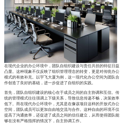
在现代企业的办公环境中，团队自组织建设与责任共担的特征日益
凸显。这种现象不仅反映了组织管理理念的转变，更是对传统办公
模式的有效补充。以宇飞大厦为例，这一现代化办公空间为团队合
作创造了良好的基础，进一步促进了自组织的实践。
首先，团队自组织建设的核心在于成员之间的自主协调和互信。传
统的管理模式往往强调上下级关系，导致信息传递不畅，决策效率
低下。而在现代办公环境中，尤其是在像该项目这样的开放式办公
空间，团队成员可以更加自由地交流与合作。这种自由的环境不仅
提高了沟通效率，还促进了成员之间的信任建立，从而使得团队能
够在没有严格指挥的情况下，自主协调工作。